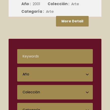
Año :
2001
Colección :
Arte
Categoría :
Arte
More Detail