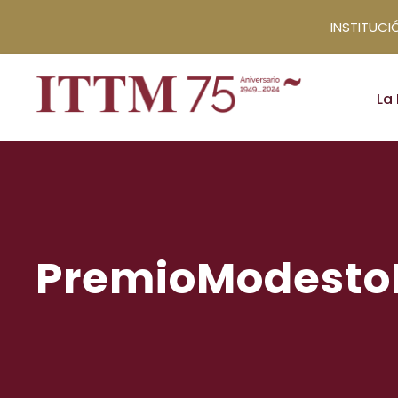
INSTITUCIÓ
La 
PremioModesto