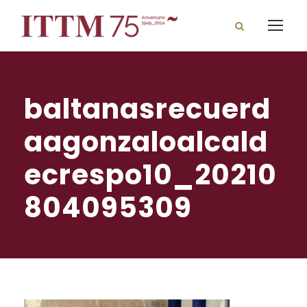
baltanasrecuerd
aagonzaloalcald
ecrespo10_20210
804095309